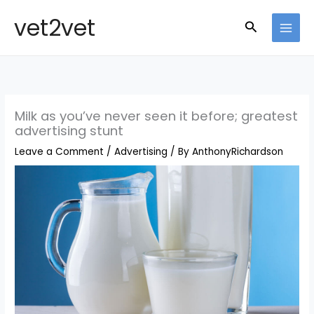
Skip
vet2vet
Search
to
MAI
content
MEN
Milk as you’ve never seen it before; greatest
advertising stunt
Leave a Comment
/
Advertising
/ By
AnthonyRichardson